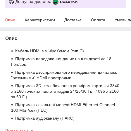
Доступна доставка
Опис
Характеристики
Доставка
Оплата
Умови п
Опис
Кабель HDMI з мініроз'ємом (тип C)
Підтримка передавання даних на швидкості до 18
Гбіт/сек
Підтримка двоспрямованого передавання даних між
"розумними" HDMI пристроями
Підтримка 3D- телебачення з розміром картинки 3840
x 2160 точок за частоти кадрів 24/25/30 Гц і 4096 x 2160
за 60 Гц
Підтримка локальної мережі HDMI Ethernet Channel
100 Мбіт/сек (HEC)
Підтримка аудіоканалу (HARC)
Приховати