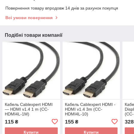
Повернення товару впродовж 14 днів за рахунок покупця
Всі умови повернення
Подібні товари компанії
Кабель Cablexpert HDMI
Кабель Cablexpert HDMI -
Кабе
— HDMI v1.4 1 m (CC-
HDMI v1.4 3m (CC-
Disp
HDMI4L-1M)
HDMI4L-10)
(CC
115
155
328
₴
₴
Купити
Купити