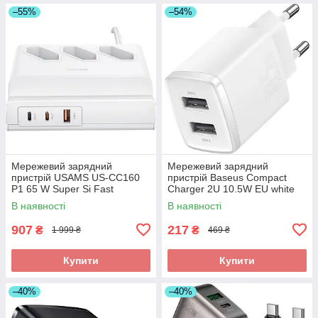
–55%
–54%
Мережевий зарядний
Мережевий зарядний
пристрій USAMS US-CC160
пристрій Baseus Compact
P1 65 W Super Si Fast
Charger 2U 10.5W EU white
Charging USB Extension
(CCXJ010202)
В наявності
В наявності
Socket white
907
217
₴
₴
1 999 ₴
469 ₴
Купити
Купити
–40%
–40%