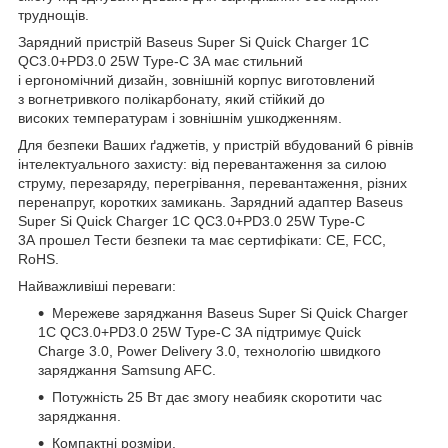
труднощів.
Зарядний пристрій Baseus Super Si Quick Charger 1C
QC3.0+PD3.0 25W Type-C 3A має стильний
і ергономічний дизайн, зовнішній корпус виготовлений
з вогнетривкого полікарбонату, який стійкий до
високих температурам і зовнішнім ушкодженням.
Для безпеки Ваших ґаджетів, у пристрій вбудований 6 рівнів
інтелектуального захисту: від перевантаження за силою
струму, перезаряду, перегрівання, перевантаження, різних
перенапруг, коротких замикань. Зарядний адаптер Baseus
Super Si Quick Charger 1C QC3.0+PD3.0 25W Type-C
3A прошел Тести безпеки та має сертифікати: CE, FCC,
RoHS.
Найважливіші переваги:
Мережеве заряджання Baseus Super Si Quick Charger
1C QC3.0+PD3.0 25W Type-C 3A підтримує Quick
Charge 3.0, Power Delivery 3.0, технологію швидкого
заряджання Samsung AFC.
Потужність 25 Вт дає змогу неабияк скоротити час
заряджання.
Компактні розміри.