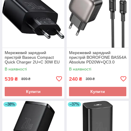
Мережевий зарядний
Мережевий зарядний
пристрій Baseus Compact
пристрій BOROFONE BAS54A
Quick Charger 2U+C 30W EU
Absolute PD20W+QC3.0
black (CCXJ-E01)
charger set C to C black
В наявності
В наявності
539
240
₴
₴
899 ₴
399 ₴
Купити
Купити
–38%
–37%