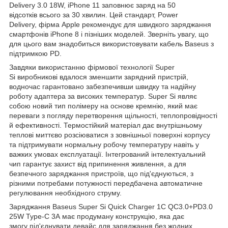
Delivery 3.0 18W, iPhone 11 заповнює заряд на 50
відсотків всього за 30 хвилин. Цей стандарт, Power
Delivery, фірма Apple рекомендує для швидкого заряджання
смартфонів iPhone 8 і пізніших моделей. Зверніть увагу, що
для цього вам знадобиться використовувати кабель Baseus з
підтримкою PD.
Завдяки використанню фірмової технології Super
Si виробникові вдалося зменшити зарядний пристрій,
водночас гарантовано забезпечивши швидку та надійну
роботу адаптера за високих температур. Super Si являє
собою новий тип полімеру на основе кремнію, який має
переваги з погляду перетворення щільності, теплопровідності
й ефективності. Термостійкий матеріал дає внутрішньому
теплові миттєво розсіюватися з зовнішньої поверхні корпусу
та підтримувати нормальну робочу температуру навіть у
важких умовах експлуатації. Інтегрований інтелектуальний
чип гарантує захист від припинення живлення, а для
безпечного заряджання пристроїв, що під'єднуються, з
різними потребами потужності передбачена автоматичне
регулювання необхідного струму.
Заряджання Baseus Super Si Quick Charger 1C QC3.0+PD3.0
25W Type-C 3A має продуману конструкцію, яка дає
змогу під'єднувати девайс для заряджання без жодних