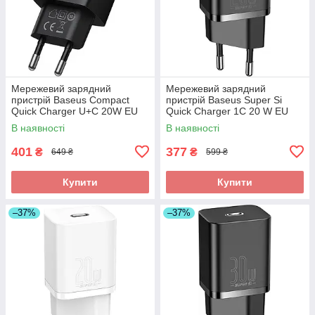
Мережевий зарядний
Мережевий зарядний
пристрій Baseus Compact
пристрій Baseus Super Si
Quick Charger U+C 20W EU
Quick Charger 1C 20 W EU
black (CCXJ-B01)
black (CCSUP-B01)
В наявності
В наявності
401
377
₴
₴
649 ₴
599 ₴
Купити
Купити
–37%
–37%