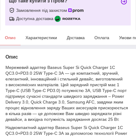
Що таке купити з Пром?
Замовлення під захистом
Доступна доставка
Опис
Характеристики
Доставка
Оплата
Умови п
Опис
Мережевий адаптер Baseus Super Si Quick Charger 1C
QC3.0+PD3.0 25W Type-C 3A — це компактний, зручний,
елегантний, інноваційний і стильний девайс, виготовлений
з високоякісних матеріалів. Цей зарядний пристрій має 1
Type-C (USB Type-C PD3.0) потужністю 3A, USB Type-C порт
підтримує сучасні стандарти швидкого заряджання – Power
Delivery 3.0, Quick Charge 3.0, Samsung AFC, завдяки яким
процес відновлення заряду Ваших аксесуарів прискорюється
в кілька разів — це допоможе Вам швидко заряджати різні
девайси, а вихідна потужність заряджання досягає 25 Вт.
Надкомпактний адаптер Baseus Super Si Quick Charger 1C
QC3.0+PD3.0 25W Type-C 3A за допомогою технології Power