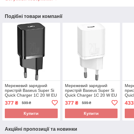
Подібні товари компанії
Мережевий зарядний
Мережевий зарядний
Мер
пристрій Baseus Super Si
пристрій Baseus Super Si
прис
Quick Charger 1C 20 W EU
Quick Charger 1C 20 W EU
Quic
black (CCSUP-B01)
white (CCSUP-B02)
blue
377
377
433
₴
₴
599 ₴
599 ₴
Купити
Купити
Акційні пропозиції та новинки