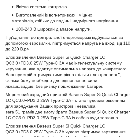
Якісна система контролю.
Виготовлений із вогнетривких і міцних
матеріалів, стійких до падінь і надмірного нагрівання.
100-240 В широкий діапазон напруги.
Під'єднання до центральної енергомережі відбувається за
допомогою євровилки, підтримується напруга на вході від 110
до 220 В.p>
Блок живлення Baseus Super Si Quick Charger 1C
QC3.0+PD3.0 25W Type-C 3A має інтелектуальну систему
керування, яка адаптує оптимальна напруга до конкретного.
Ваш пристрій отримуватиме рівно стільки електроенергії,
скільки йому необхідно для відновлення сили
якнайшвидше, без ризику пошкодження батареї.
Мережевий зарядний пристрій Baseus Super Si Quick Charger
1C QC3.0+PD3.0 25W Type-C 3A - стане чудовим рішенням
для заряджання Ваших пристроїв і невелика
вага 51 грамів дає змогу брати Baseus Super Si Quick Charger
1C QC3.0+PD3.0 25W Type-C 3A із собою куди завгодно.
Блок живлення Baseus Super Si Quick Charger 1C
QC3.0+PD3.0 25W Type-C 3A чудово підтримує заряджання