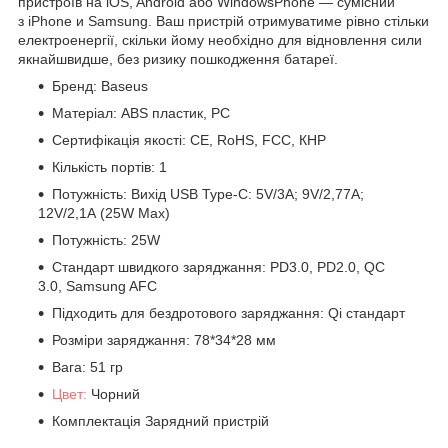
пристроїв на iOS, Android або WindowsPhone — сумісний
з iPhone и Samsung. Ваш пристрій отримуватиме рівно стільки
електроенергії, скільки йому необхідно для відновлення сили
якнайшвидше, без ризику пошкодження батареї.
Бренд: Baseus
Матеріал: ABS пластик, PC
Сертифікація якості: CE, RoHS, FCC, КНР
Кількість портів: 1
Потужність: Вихід USB Type-C: 5V/3А; 9V/2,77А;
12V/2,1А (25W Max)
Потужність: 25W
Стандарт швидкого заряджання: PD3.0, PD2.0, QC
3.0, Samsung AFC
Підходить для бездротового заряджання: Qi стандарт
Розміри заряджання: 78*34*28 мм
Вага: 51 гр
Цвет:
Чорний
Комплектація Зарядний пристрій