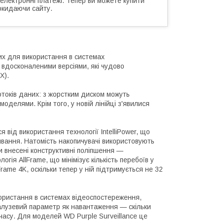
 електронні платежі. Тепер ви можете купити
окидаючи сайту.
них для використання в системах
є вдосконаленими версіями, які чудово
RX).
потоків даних: з жорстким диском можуть
оделями. Крім того, у новій лінійці з'явилися
 від використання технології IntelliPower, що
вання. Натомість накопичувачі використовують
и внесені конструктивні поліпшення —
ія AllFrame, що мінімізує кількість перебоїв у
Frame 4K, оскільки тепер у ній підтримується не 32
ористання в системах відеоспостереження,
галузевий параметр як навантаження — скільки
асу. Для моделей WD Purple Surveillance це