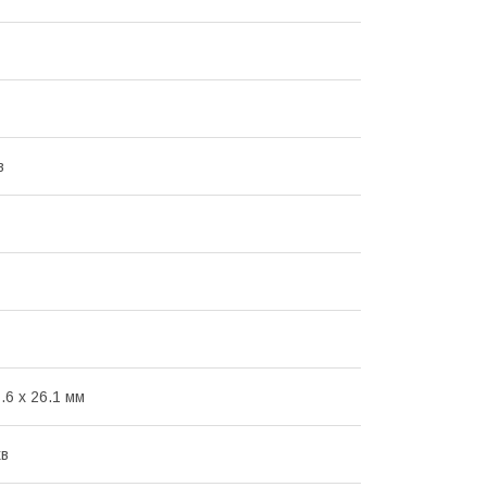
в
.6 x 26.1 мм
хв