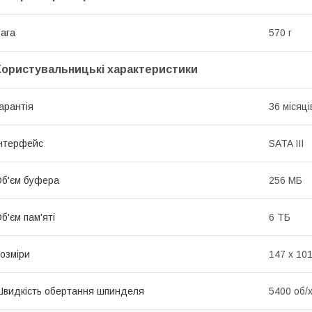
ага
570 г
Користувальницькі характеристики
арантія
36 місяці
нтерфейс
SATA III
б'єм буфера
256 МБ
б'єм пам'яті
6 ТБ
озміри
147 x 101
видкість обертання шпинделя
5400 об/