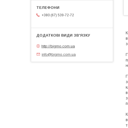
+380 (67) 539-72-72
К
в
з
http://bigmo.com.ua
info@bigmo.com.ua
П
п
н
П
з
к
в
з
п
К
в
т