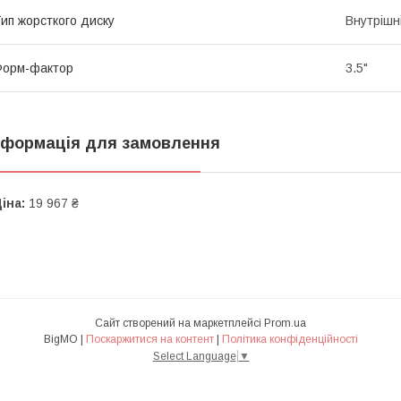
ип жорсткого диску
Внутрішн
Форм-фактор
3.5"
нформація для замовлення
іна:
19 967 ₴
Сайт створений на маркетплейсі
Prom.ua
BigMO |
Поскаржитися на контент
|
Політика конфіденційності
Select Language
▼