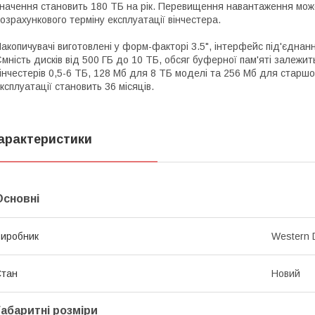
начення становить 180 ТБ на рік. Перевищення навантаження мож
озрахункового терміну експлуатації вінчестера.
акопичувачі виготовлені у форм-факторі 3.5", інтерфейс під'єднанн
мність дисків від 500 ГБ до 10 ТБ, обсяг буферної пам'яті залежить
інчестерів 0,5-6 ТБ, 128 Мб для 8 ТБ моделі та 256 Мб для старшо
ксплуатації становить 36 місяців.
арактеристики
Основні
иробник
Western D
Стан
Новий
Габаритні розміри