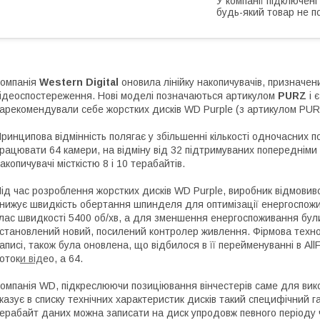
У компанії підключені
будь-який товар не п
омпанія
Western Digital
оновила лінійку накопичувачів, призначе
ідеоспостереження. Нові моделі позначаються артикулом
PURZ
і 
арекомендували себе жорстких дисків WD Purple (з артикулом PU
ринципова відмінність полягає у збільшенні кількості одночасних 
рацювати 64 камери, на відміну від 32 підтримуваних попередніми м
акопичувачі місткістю 8 і 10 терабайтів.
ід час розроблення жорстких дисків WD Purple, виробник відмовився
нижує швидкість обертання шпинделя для оптимізації енергоспожи
лас швидкості 5400 об/хв, а для зменшення енергоспоживання бул
становлений новий, посилений контролер живлення. Фірмова технолог
аписі, також була оновлена, що відбилося в її перейменуванні в All
оток
и від
ео, а 64.
омпанія WD, підкреслюючи позиціювання вінчестерів саме для вик
казує в списку технічних характеристик дисків такий специфічний 
ерабайт даних можна записати на диск упродовж певного періоду ч