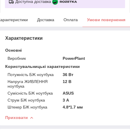
Доступна доставка
арактеристики
Доставка
Оплата
Умови повернення
Характеристики
Основні
Виробник
PowerPlant
Користувальницькі характеристики
Потужність БЖ ноутбука
36 Вт
Напруга ЖИВЛЕННЯ
12 В
ноутбука
Сумісність БЖ ноутбука
ASUS
Струм БЖ ноутбука
3 А
Штекер БЖ ноутбука
4.8*1.7 мм
Приховати