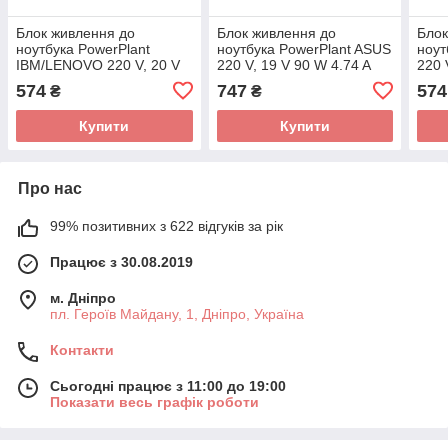
Блок живлення до
Блок живлення до
Блок
ноутбука PowerPlant
ноутбука PowerPlant ASUS
ноут
IBM/LENOVO 220 V, 20 V
220 V, 19 V 90 W 4.74 A
220 
65 W 3.25 A (7.9*5.5)
(5.5*2.5) (AS90F5525)
(4.0
574
747
574
₴
₴
(IB65H7955)
Купити
Купити
Про нас
99% позитивних з 622 відгуків за рік
Працює з 30.08.2019
м. Дніпро
пл. Героїв Майдану, 1, Дніпро, Україна
Контакти
Сьогодні працює з 11:00 до 19:00
Показати весь графік роботи