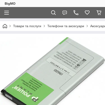
BigMO
Товари та послуги
Телефони та аксесуари
Аксесуар