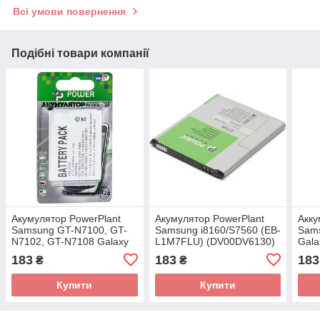
Всі умови повернення
Подібні товари компанії
Акумулятор PowerPlant
Акумулятор PowerPlant
Акку
Samsung GT-N7100, GT-
Samsung i8160/S7560 (EB-
Sams
N7102, GT-N7108 Galaxy
L1M7FLU) (DV00DV6130)
Gala
Note II (DV00DV6111)
(DV
183
183
183
₴
₴
Купити
Купити