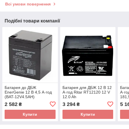
Всі умови повернення
Подібні товари компанії
Батарея до ДБЖ
Батарея для ДБЖ 12 В 12
Бата
EnerGenie 12 В 4,5 А·год
А·год Ritar RT12120 12 V
А·г
(BAT-12V4.5AH)
12.0 Ah
181,
2 582
3 294
5 1
₴
₴
Купити
Купити