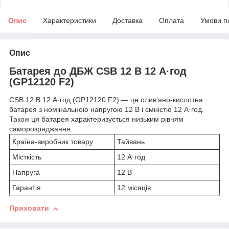
Опис
Характеристики
Доставка
Оплата
Умови п
Опис
Батарея до ДБЖ CSB 12 В 12 А·год
(GP12120 F2)
CSB 12 В 12 А·год (GP12120 F2) — це олив'яно-кислотна
батарея з номінальною напругою 12 В і ємністю 12 А·год.
Також ця батарея характеризується низьким рівням
саморозряджання.
Країна-виробник товару
Тайвань
Місткість
12 А·год
Напруга
12 В
Гарантія
12 місяців
Приховати