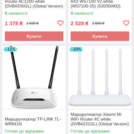
Router AC1200 white
AX3 WS7100 V2 white
(DVB4330GL) (Global Version)
(WS7100-25) (53030AKD)
В наявності
В наявності
1 378
2 528
₴
₴
1 599 ₴
2 899 ₴
Купити
Купити
–11%
–10%
Маршрутизатор Xiaomi Mi
Маршрутизатор TP-LINK TL-
WiFi Router 4C white
WR841N
(DVB4231GL) (Global Version)
Готово до відправки
Готово до відправки