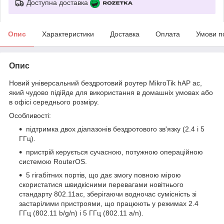
Доступна доставка
Опис
Характеристики
Доставка
Оплата
Умови п
Опис
Новий універсальний бездротовий роутер MikroTik hAP ac,
який чудово підійде для використання в домашніх умовах або
в офісі середнього розміру.
Особливості:
підтримка двох діапазонів бездротового зв'язку (2.4 і 5
ГГц).
пристрій керується сучасною, потужною операційною
системою RouterOS.
5 гігабітних портів, що дає змогу повною мірою
скористатися швидкісними перевагами новітнього
стандарту 802.11ac, зберігаючи водночас сумісність зі
застарілими пристроями, що працюють у режимах 2.4
ГГц (802.11 b/g/n) і 5 ГГц (802.11 a/n).