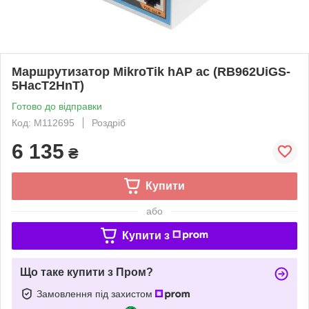
Маршрутизатор MikroTik hAP ac (RB962UiGS-
5HacT2HnT)
Готово до відправки
Код: M112695
Роздріб
6 135
₴
Купити
або
Купити з
Що таке купити з Пром?
Замовлення під захистом