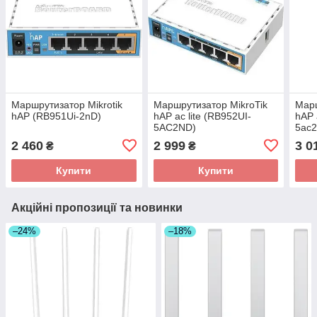
Маршрутизатор Mikrotik
Маршрутизатор MikroTik
Марш
hAP (RB951Ui-2nD)
hAP ac lite (RB952UI-
hAP 
5AC2ND)
5ac
2 460
2 999
3 0
₴
₴
Купити
Купити
Акційні пропозиції та новинки
–24%
–18%