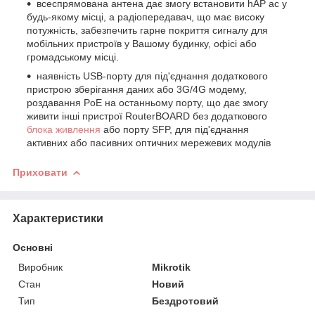
всеспрямована антена дає змогу встановити hAP ac у
будь-якому місці, а радіопередавач, що має високу
потужність, забезпечить гарне покриття сигналу для
мобільних пристроїв у Вашому будинку, офісі або
громадському місці.
наявність USB-порту для під'єднання додаткового
пристрою зберігання даних або 3G/4G модему,
роздавання PoE на останньому порту, що дає змогу
живити інші пристрої RouterBOARD без додаткового
блока живлення
або порту SFP, для під'єднання
активних або пасивних оптичних мережевих модулів
Приховати
Характеристики
Основні
Виробник
Mikrotik
Стан
Новий
Тип
Бездротовий