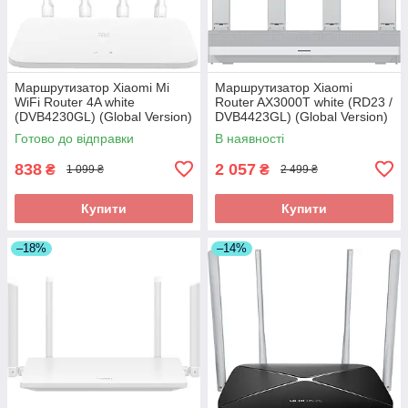
Маршрутизатор Xiaomi Mi
Маршрутизатор Xiaomi
WiFi Router 4A white
Router AX3000T white (RD23 /
(DVB4230GL) (Global Version)
DVB4423GL) (Global Version)
Готово до відправки
В наявності
838
2 057
₴
₴
1 099 ₴
2 499 ₴
Купити
Купити
–18%
–14%