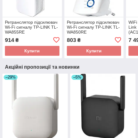
Ретранслятор підсилювач
Ретранслятор підсилювач
WiFi
Wi-Fi сигналу TP-LINK TL-
Wi-Fi сигналу TP-LINK TL-
Link
WA855RE
WA850RE
(AC1
MES
914
803
7 4
₴
₴
Купити
Купити
Акційні пропозиції та новинки
–29%
–5%