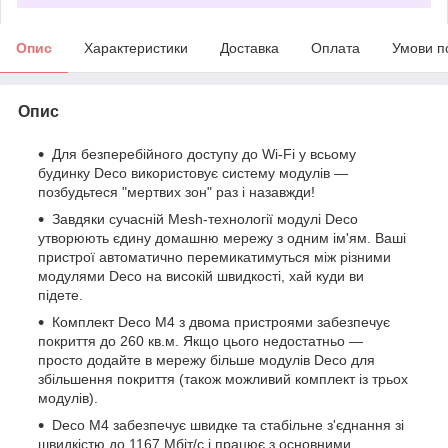
Опис
Характеристики
Доставка
Оплата
Умови п
Опис
Для безперебійного доступу до Wi-Fi у всьому
будинку Deco використовує систему модулів —
позбудьтеся "мертвих зон" раз і назавжди!
Завдяки сучасній Mesh-технології модулі Deco
утворюють єдину домашню мережу з одним ім'ям. Ваші
пристрої автоматично перемикатимуться між різними
модулями Deco на високій швидкості, хай куди ви
підете.
Комплект Deco M4 з двома пристроями забезпечує
покриття до 260 кв.м. Якщо цього недостатньо —
просто додайте в мережу більше модулів Deco для
збільшення покриття (також можливий комплект із трьох
модулів).
Deco M4 забезпечує швидке та стабільне з'єднання зі
швидкістю до 1167 Мбіт/с і працює з основними