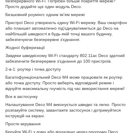
безперервного Wi-Fi. Потрібен більше покриття мережі?
Просто додайте ще один модуль Deco.
Безшовний роумінгс одним ім'ям мережі
Пристрої Deco утворюють єдину Wi-Fi мережу. Ваш смартфон
або планшет автоматично під'єднуватиметься до Deco на
найбільшій швидкості в будь-якій точці вашого будинку,
забезпечуючи безперервне з'єднання.
Жодної буферизації
Завдяки швидкісному Wi-Fi стандарту 802.11ac Deco здатний
забезпечити безперервне з'єднання до 100 пристроїв.
2-в-1: роутер і точка доступу
Багатофункціональний Deco M4 може працювати як роутер
або точка доступу. Просто виберіть відповідний режим і
відчуйте максимальну гнучкість під час використання мережі!
Все в застосунку
Налаштування Deco M4 виконується швидко та легко. Просто
розпакуйте систему, завантажте застосунок і дотримуйтеся
інструкцій на екрані.
Просте керування
Керуйте Wi-Fi з дому або віддалено через програму Deco.