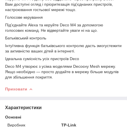
Вам доступні огляд і пріоритезація під'єднаних пристроїв,
настроювання гостьової мережі тощо.
Голосове керування
Під'єднайте Alexa та керуйте Deco M4 за допомогою
голосових команд. Не відвертайте уваги ні на що.
Батьківський контроль
Інтуїтивна функція батьківського контролю дасть змогустежити
за активністю ваших дітей в інтернеті.
Ідеальна сумісність усіх пристроїв Deco
Deco M4 утворює з усіма моделями Decoєну Mesh мережу.
Якщо необхідно — просто додайте в мережу більше модулів
для збільшення покриття.
Приховати
Характеристики
Основні
Виробник
TP-Link