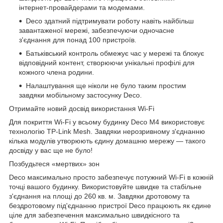
інтернет-провайдерами та модемами.
Deco здатний підтримувати роботу навіть найбільш
завантаженої мережі, забезпечуючи одночасне
з'єднання для понад 100 пристроїв.
Батьківський контроль обмежує час у мережі та блокує
відповідний контент, створюючи унікальні профілі для
кожного члена родини.
Налаштування ще ніколи не було таким простим
завдяки мобільному застосунку Deco.
Отримайте новий досвід використання Wi-Fi
Для покриття Wi-Fi у всьому будинку Deco M4 використовує
технологію TP-Link Mesh. Завдяки нерозривному з'єднанню
кілька модулів утворюють єдину домашню мережу — такого
досвіду у вас ще не було!
Позбудьтеся «мертвих» зон
Deco максимально просто забезпечує потужний Wi-Fi в кожній
точці вашого будинку. Використовуйте швидке та стабільне
з'єднання на площі до 260 кв. м. Завдяки дротовому та
бездротовому під'єднанню пристрої Deco працюють як єдине
ціле для забезпечення максимально швидкісного та