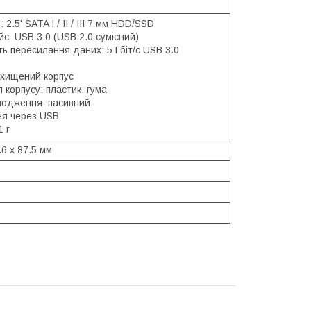
 2.5' SATA I / II / III 7 мм HDD/SSD
с: USB 3.0 (USB 2.0 сумісний)
ь пересилання даних: 5 Гбіт/с USB 3.0
хищений корпус
 корпусу: пластик, гума
лодження: пасивний
я через USB
1 г
.6 x 87.5 мм