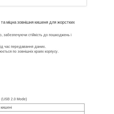
та міцна зовнішня кишеня для жорстких
ю, забезпечуючи стійкість до пошкоджень і
під час передавання даних.
ється по зовнішніх краях корпусу.
с (USB 2.0 Mode)
 кишені