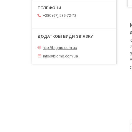
+380 (67) 539-72-72
д
К
в
http://bigmo.com.ua
В
info@bigmo.com.ua
А
О