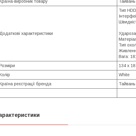
Країна-виробник товару
Тайвань
Тип HDD:
Інтерфей
Швидкіст
Додаткові характеристики
Удароза
Матеріал
Тип охо
Живленн
Вага: 18
Розміри
134 x 18
Колір
White
Країна реєстрації бренда
Тайвань
арактеристики