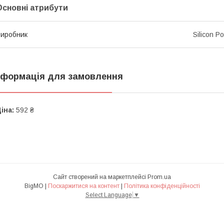
Основні атрибути
иробник
Silicon P
нформація для замовлення
іна:
592 ₴
Сайт створений на маркетплейсі
Prom.ua
BigMO |
Поскаржитися на контент
|
Політика конфіденційності
Select Language
▼