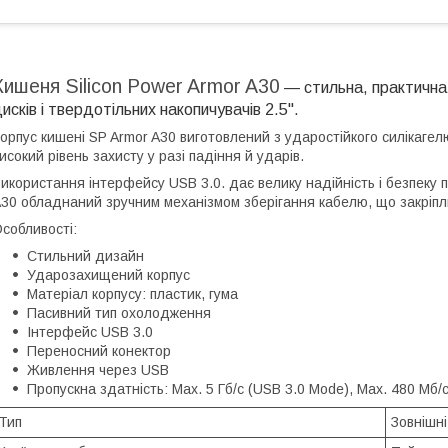
Кишеня Silicon Power Armor A30
— стильна, практична 
исків і твердотільних накопичувачів 2.5".
орпус кишені SP Armor A30 виготовлений з ударостійкого силікагел
исокий рівень захисту у разі падіння й ударів.
икористання інтерфейсу USB 3.0. дає велику надійність і безпеку 
30 обладнаний зручним механізмом зберігання кабелю, що закріплю
собливості:
Стильний дизайн
Ударозахищений корпус
Матеріал корпусу: пластик, гума
Пасивний тип охолодження
Інтерфейс USB 3.0
Переносний конектор
Живлення через USB
Пропускна здатність: Max. 5 Гб/с (USB 3.0 Mode), Max. 480 Мб/
Тип
Зовнішні