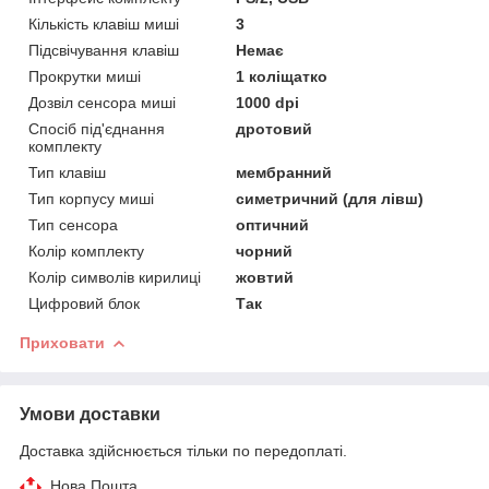
Кількість клавіш миші
3
Підсвічування клавіш
Немає
Прокрутки миші
1 коліщатко
Дозвіл сенсора миші
1000 dpi
Спосіб під'єднання
дротовий
комплекту
Тип клавіш
мембранний
Тип корпусу миші
симетричний (для лівш)
Тип сенсора
оптичний
Колір комплекту
чорний
Колір символів кирилиці
жовтий
Цифровий блок
Так
Приховати
Умови доставки
Доставка здійснюється тільки по передоплаті.
Нова Пошта