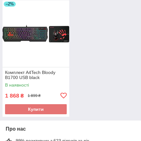
–2%
Комплект A4Tech Bloody
B1700 USB black
В наявності
1 868
₴
1 899 ₴
Купити
Про нас
99% позитивних з 623 відгуків за рік