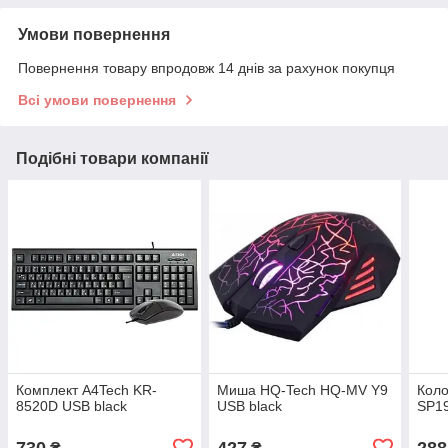
Умови повернення
Повернення товару впродовж 14 днів за рахунок покупця
Всі умови повернення
Подібні товари компанії
Комплект A4Tech KR-
Миша HQ-Tech HQ-MV Y9
Коло
8520D USB black
USB black
SP1
730
427
288