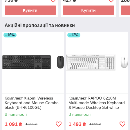
₴
₴
Купити
Купити
Акційні пропозиції та новинки
–16%
–12%
Комплект Xiaomi Wireless
Комплект RAPOO 8210M
Keyboard and Mouse Combo
Multi-mode Wireless Keyboard
black (BHR6100GL)
& Mouse Desktop Set white
(українська розкладка) UA
(13588)
В наявності
В наявності
1 091
1 493
₴
₴
1 299 ₴
1 699 ₴