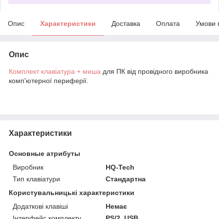
Опис
Характеристики
Доставка
Оплата
Умови 
Опис
Комплект клавіатура + миша
для ПК від провідного виробника
комп'ютерної периферії.
Характеристики
Основные атрибуты
Виробник
HQ-Tech
Тип клавіатури
Стандартна
Користувальницькі характеристики
Додаткові клавіші
Немає
Інтерфейс комплекту
PS/2, USB