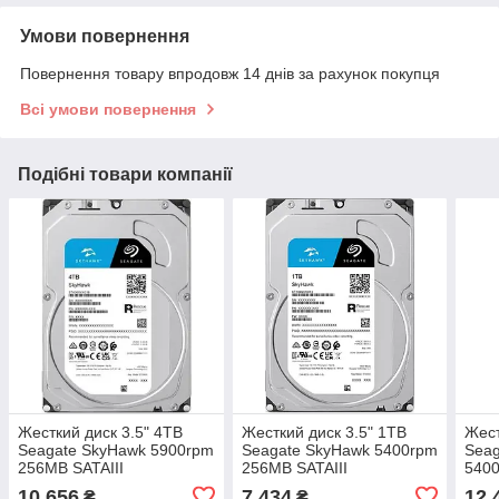
Умови повернення
Повернення товару впродовж 14 днів за рахунок покупця
Всі умови повернення
Подібні товари компанії
Жесткий диск 3.5" 4TB
Жесткий диск 3.5" 1TB
Жест
Seagate SkyHawk 5900rpm
Seagate SkyHawk 5400rpm
Seag
256MB SATAIII
256MB SATAIII
5400
(ST4000VX016)
(ST1000VX013)
(ST
10 656
7 434
12 
₴
₴