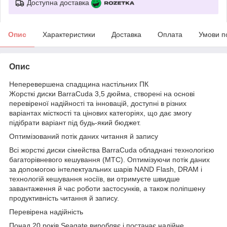
Доступна доставка
Опис
Характеристики
Доставка
Оплата
Умови п
Опис
Неперевершена спадщина настільних ПК
Жорсткі диски BarraCuda 3,5 дюйма, створені на основі
перевіреної надійності та інновацій, доступні в різних
варіантах місткості та цінових категоріях, що дає змогу
підібрати варіант під будь-який бюджет.
Оптимізований потік даних читання й запису
Всі жорсткі диски сімейства BarraCuda обладнані технологією
багаторівневого кешування (MTC). Оптимізуючи потік даних
за допомогою інтелектуальних шарів NAND Flash, DRAM і
технологій кешування носіїв, ви отримуєте швидше
завантаження й час роботи застосунків, а також поліпшену
продуктивність читання й запису.
Перевірена надійність
Понад 20 років Seagate виробляє і постачає надійне