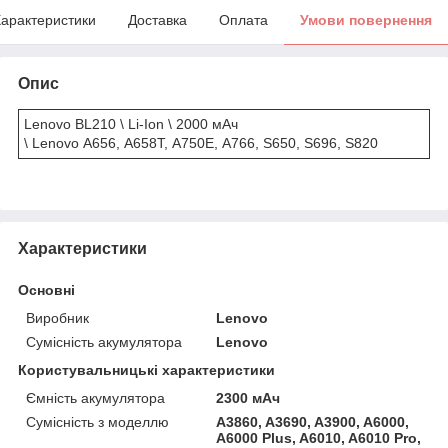
арактеристики
Доставка
Оплата
Умови повернення
Опис
Lenovo BL210
\ Li-Ion \ 2000 мАч
\ Lenovo A656, A658T, A750E, A766, S650, S696, S820
Характеристики
Основні
Виробник
Lenovo
Сумісність акумулятора
Lenovo
Користувальницькі характеристики
Ємність акумулятора
2300 мАч
Сумісність з моделлю
A3860, A3690, A3900, A6000,
A6000 Plus, A6010, A6010 Pro,