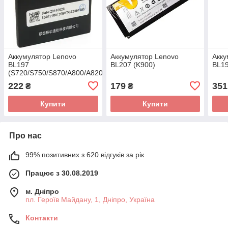
Аккумулятор Lenovo
Аккумулятор Lenovo
Акку
BL197
BL207 (K900)
BL19
(S720/S750/S870/A800/A820)
222
179
351
₴
₴
Купити
Купити
Про нас
99% позитивних з 620 відгуків за рік
Працює з 30.08.2019
м. Дніпро
пл. Героїв Майдану, 1, Дніпро, Україна
Контакти