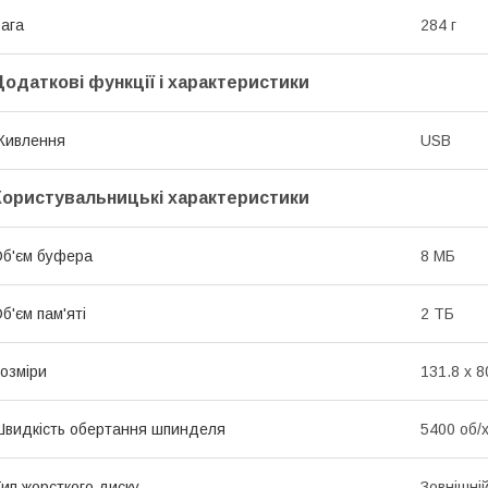
ага
284 г
Додаткові функції і характеристики
Живлення
USB
Користувальницькі характеристики
б'єм буфера
8 МБ
б'єм пам'яті
2 ТБ
озміри
131.8 х 8
видкість обертання шпинделя
5400 об/
ип жорсткого диску
Зовнішні