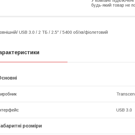
У компанії підключені
будь-який товар не п
овнішній/
USB 3.0 / 2 ТБ / 2.5" / 5400
об/хв/фіолетовий
арактеристики
Основні
иробник
Transcen
нтерфейс
USB 3.0
Габаритні розміри