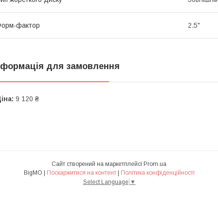
Форм-фактор
2.5"
нформація для замовлення
іна:
9 120 ₴
Сайт створений на маркетплейсі
Prom.ua
BigMO |
Поскаржитися на контент
|
Політика конфіденційності
Select Language
▼