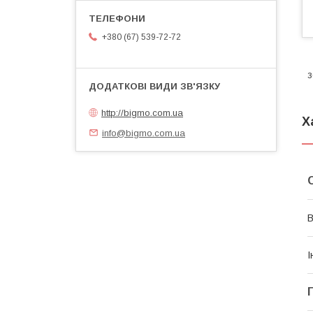
+380 (67) 539-72-72
з
http://bigmo.com.ua
Х
info@bigmo.com.ua
В
І