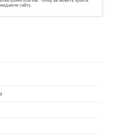
 електронні платежі. Тепер ви можете купити
окидаючи сайту.
d