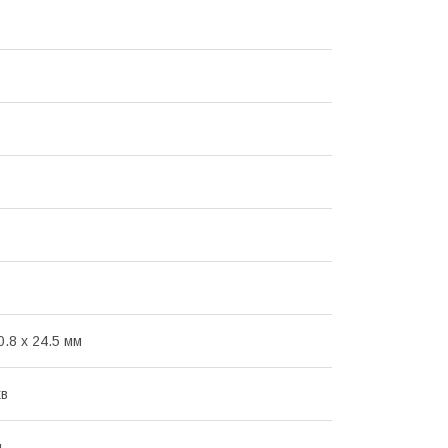
0.8 х 24.5 мм
хв
й